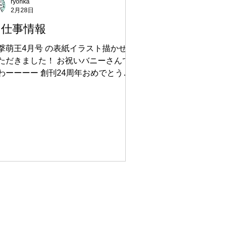
ryohka
2月28日
お仕事情報
撃萌王4月号 の表紙イラスト描かせて
ただきました！ お祝いバニーさんで
わーーーー 創刊24周年おめでとうご
います！！！！！ Amazonはこの辺
紙イラストが台座付き図書カード
EXT等にもなってますので 是非チェッ
してみてください！ 通販ページはこ
ら