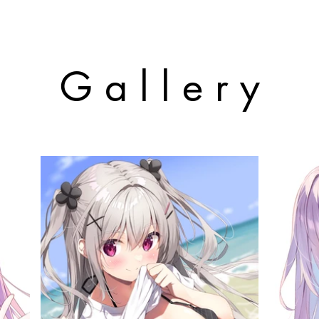
G a l l e r y