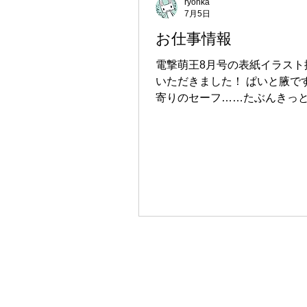
ryohka
7月5日
お仕事情報
電撃萌王8月号の表紙イラスト
いただきました！ ぱいと腋で
寄りのセーフ……たぶんきっと A
はこの辺 表紙イラストが台座
カードNEXT等にもなってます
チェックしてみてください！ 
ジはこちら