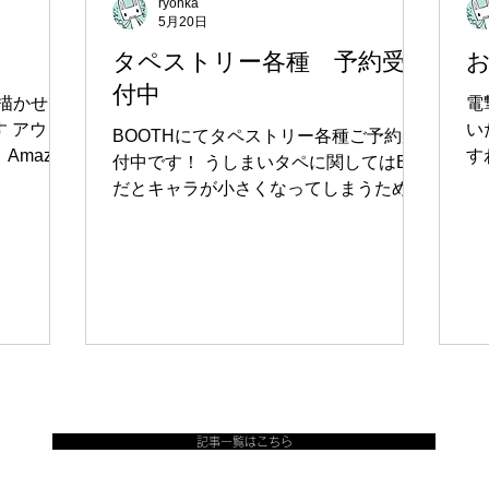
ryohka
5月20日
タペストリー各種 予約受
付中
描かせて
電
す アウト
い
BOOTHにてタペストリー各種ご予約受
mazon
す
付中です！ うしまいタペに関してはB2
付き図書
ざ
だとキャラが小さくなってしまうため、
ので 是非
表
B1サイズもご用意しました どちらか良
通販ペー
N
い方を選んでいただけたらと…！ 是非
ク
チェックしてみてください～ 通販ペー
ち
ジはこちら 予約受付期間：～2026年5月
31日まで ※受注ではなく予約商品の
為、予約上限に達し在庫切れの際はキャ
ンセルが出るのをお待ちください どう
ぞよろしくお願いします！
記事一覧はこちら