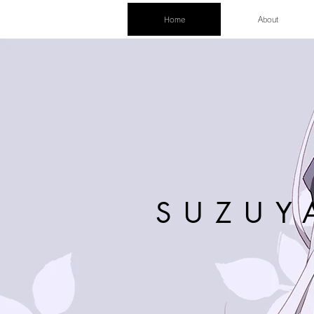
Home
About
SUZUY