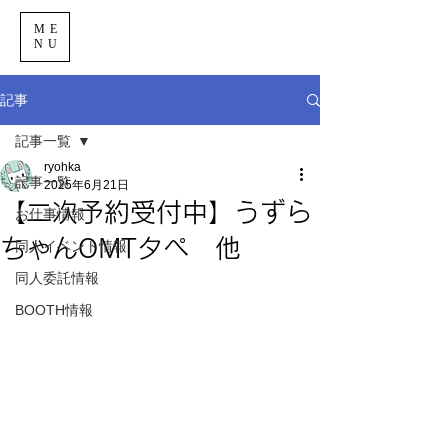
ME
NU
記事
記事一覧
ryohka
記事一覧
2025年6月21日
【二次予約受付中】うずら
お仕事情報
ちゃんOMTタペ 他
同人イベント情報
同人委託情報
BOOTH情報