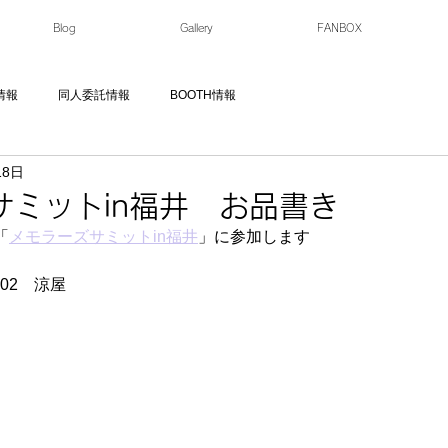
Blog
Gallery
FANBOX
情報
同人委託情報
BOOTH情報
18日
サミットin福井 お品書き
「
メモラーズサミットin福井
」に参加します
02　涼屋